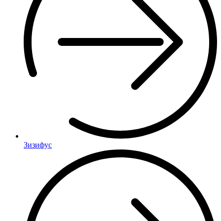
Зизифус