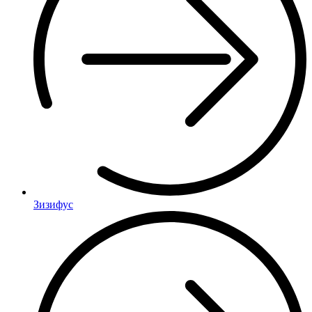
Зизифус