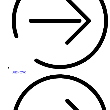
Зизифус