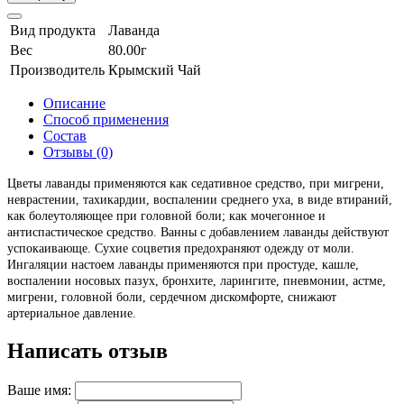
Вид продукта
Лаванда
Вес
80.00г
Производитель
Крымский Чай
Описание
Способ применения
Состав
Отзывы (0)
Цветы лаванды применяются как седативное средство, при мигрени,
неврастении, тахикардии, воспалении среднего уха, в виде втираний,
как болеутоляющее при головной боли; как мочегонное и
антиспастическое средство. Ванны с добавлением лаванды действуют
успокаивающе. Сухие соцветия предохраняют одежду от моли.
Ингаляции настоем лаванды применяются при простуде, кашле,
воспалении носовых пазух, бронхите, ларингите, пневмонии, астме,
мигрени, головной боли, сердечном дискомфорте, снижают
артериальное давление.
Написать отзыв
Ваше имя: