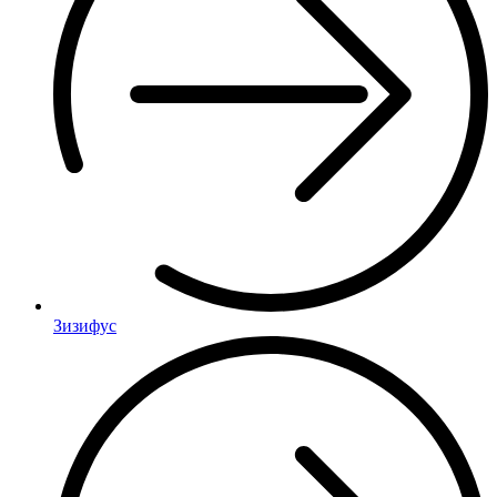
Зизифус