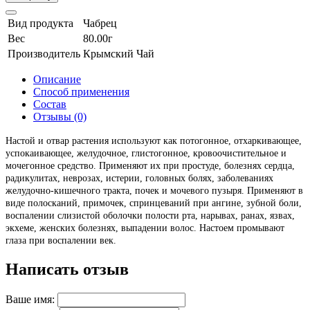
Вид продукта
Чабрец
Вес
80.00г
Производитель
Крымский Чай
Описание
Способ применения
Состав
Отзывы (0)
Настой и отвар растения используют как потогонное, отхаркивающее,
успокаивающее, желудочное, глистогонное, кровоочистительное и
мочегонное средство. Применяют их при простуде, болезнях сердца,
радикулитах, неврозах, истерии, головных болях, заболеваниях
желудочно-кишечного тракта, почек и мочевого пузыря. Применяют в
виде полосканий, примочек, спринцеваний при ангине, зубной боли,
воспалении слизистой оболочки полости рта, нарывах, ранах, язвах,
экхеме, женских болезнях, выпадении волос. Настоем промывают
глаза при воспалении век.
Написать отзыв
Ваше имя: