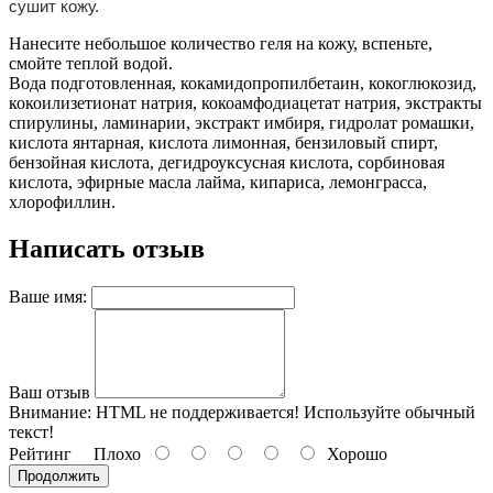
сушит кожу.
Нанесите небольшое количество геля на кожу, вспеньте,
смойте теплой водой.
Вода подготовленная, кокамидопропилбетаин, кокоглюкозид,
кокоилизетионат натрия, кокоамфодиацетат натрия, экстракты
спирулины, ламинарии, экстракт имбиря, гидролат ромашки,
кислота янтарная, кислота лимонная, бензиловый спирт,
бензойная кислота, дегидроуксусная кислота, сорбиновая
кислота, эфирные масла лайма, кипариса, лемонграсса,
хлорофиллин.
Написать отзыв
Ваше имя:
Ваш отзыв
Внимание:
HTML не поддерживается! Используйте обычный
текст!
Рейтинг
Плохо
Хорошо
Продолжить