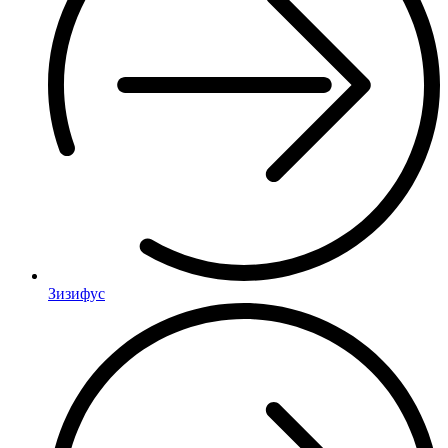
Зизифус