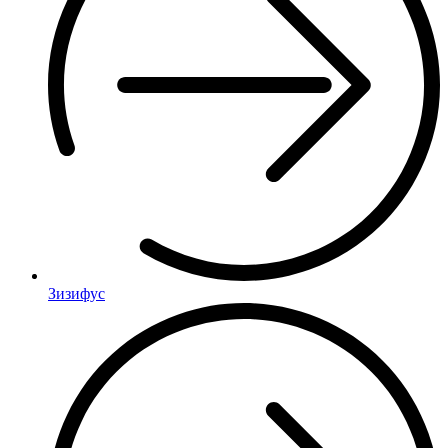
Зизифус