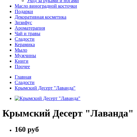
Уход за руками и ногами
Масло виноградной косточки
Подарки
Декоративная косметика
Зизифус
Ароматерапия
Чай и травы
Сладости
Керамика
Мыло
Мужчины
Книги
Прочее
Главная
Сладости
Крымский Десерт "Лаванда"
Крымский Десерт "Лаванда"
160 руб