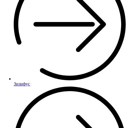
Зизифус