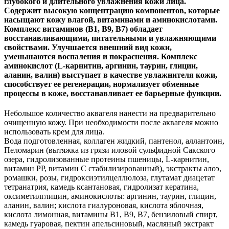
глубокого и длительного увлажнения кожи лица.
Содержит высокую концентрацию компонентов, которые
насыщают кожу влагой, витаминами и аминокислотами.
Комплекс витаминов (В1, В9, В7) обладает
восстанавливающими, питательными и увлажняющими
свойствами. Улучшается внешний вид кожи,
уменьшаются воспаления и покраснения. Комплекс
аминокислот (L-карнитин, аргинин, таурин, глицин,
аланин, валин) выступает в качестве увлажнителя кожи,
способствует ее регенерации, нормализует обменные
процессы в коже, восстанавливает ее барьерные функции.
Небольшое количество аквагеля нанести на предварительно
очищенную кожу. При необходимости после аквагеля можно
использовать крем для лица.
Вода подготовленная, коллаген жидкий, пантенол, аллантоин,
Пеломарин (вытяжка из грязи иловой сульфидной Сакского
озера, гидролизованные протеины пшеницы, L-карнитин,
витамин РР, витамин С стабилизированный), экстракты алоэ,
ромашки, розы, гидроксиэтилцеллюлоза, глутамат диацетат
тетранатрия, камедь ксантановая, гидролизат кератина,
оксиметилглицин, аминокислоты: аргинин, таурин, глицин,
аланин, валин; кислота гиалуроновая, кислота яблочная,
кислота лимонная, витамины В1, В9, В7, бензиловый спирт,
камедь гуаровая, пектин апельсиновый, масляный экстракт