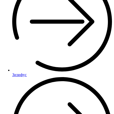
Зизифус