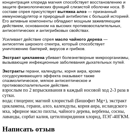
концентрация хлорида магния способствует восстановлению и
защите физиологических функций слизистой оболочки носа. В
составе спрея присутствует
вытяжка алоэ
— признанный
иммуномодулятор и природный антибиотик с большой историей.
Его активные компоненты обладают мощным заживляющим
действием, основанном на высоких противовоспалительных,
антисептических и антигрибковых свойствах.
Усиливает действие спрея
масло чайного дерева
—
антисептик широкого спектра, который способствует
уничтожению бактерий, вирусов и грибков.
Экстракт цикламена
убивает болезнетворные микроорганизмы,
вызывающие инфекционные заболевания дыхательных путей.
Экстракты
герани, календулы, корня аира, кроме
сосудосуживающего эффекта оказывают также
спазмолитическое, мягкое антисептическое и
противовоспалительное действие.
взрослым по 2 впрыскивания в каждый носовой ход 2-3 раза в
сутки.
вода; глицерин; магний хлористый (Бишофит Mg+), экстракт
цикламена, герани, алоэ, календулы, корня аира, исландского
мха, эфирное масло пихты, чайного дерева, вербены, сосны,
лаванды, сорбат калия, цетилпиридиния хлорид, ПЭГ-40ГКМ.
Написать отзыв