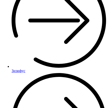
Зизифус