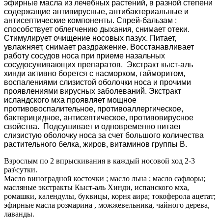
эфирные масла из лечебных растений, в разной степени
содержащие антивирусные, антибактериальные и
антисептические компоненты. Спрей-бальзам :
способствует облегчению дыхания, снимает отеки.
Стимулирует очищение носовых пазух. Питает,
увлажняет, снимает раздражение. Восстанавливает
работу сосудов носа при приеме назальных
сосудосуживающих препаратов. Экстракт кыст-аль
хинди активно борется с насморком, гайморитом,
воспалениями слизистой оболочки носа и прочими
проявлениями вирусных заболеваний. Экстракт
исландского мха проявляет мощное
противовоспалительное, противоаллергическое,
бактерицидное, антисептическое, противовирусное
свойства. Подсушивает и одновременно питает
слизистую оболочку носа за счет большого количества
растительного белка, жиров, витаминов группы В.
Взрослым по 2 впрыскивания в каждый носовой ход 2-3
раз\сутки.
Масло виноградной косточки ; масло льна ; масло сафлоры;
масляные экстракты Кыст-аль Хинди, испанского мха,
ромашки, календулы, буквицы, корня аира; токоферола ацетат;
эфирные масла розмарина , можжевельника, чайного дерева,
лаванды.