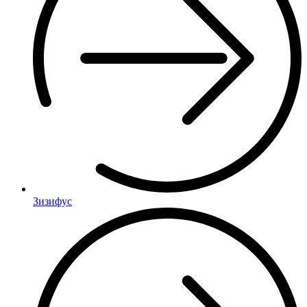
Зизифус