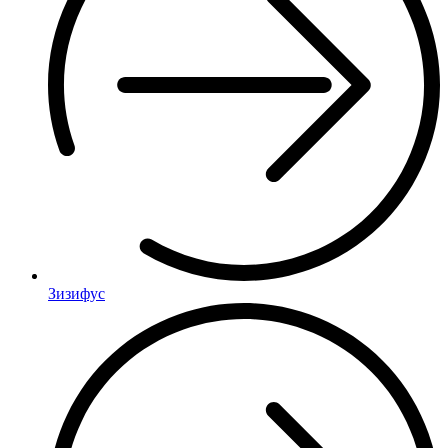
Зизифус