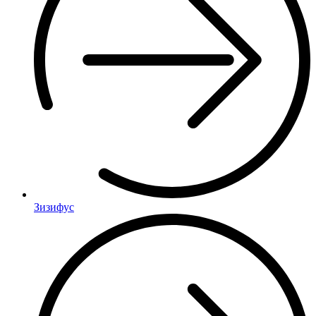
Зизифус