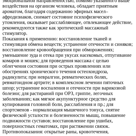
эмоциональной направленностью, помимо указанного выше
воздействия на организм человека, обладает приятным
ароматом, благодаря содержанию эфирных масел–
афродизиаков, снимает состояние психофизического
утомления, оказывает расслабляющее, отвлекающее действие,
рекомендуются также как эротический массажный
стимулятор.
Показания к применению: восстановление тканей и
стимуляция обмена веществ; устранение отечности и синяков;
восстановление кровообращения при обморожениях;
уменьшение зуда и отека при укусах насекомых, отпугивание
комаров и мошек; для проведения массажа с целью
облегчения состояния при острых проявлениях или
обострениях хронического течения остеохондроза,
радикулита; при невралгии, ревматических болях,
ревматоидном артрите; в комплексном лечении пяточных
шпор; устранение воспаления и отечности при варикозной
болезни; для растираний при ОРЗ, гриппе, легочных
заболеваниях; как мягкое акупунктурное средство для
купирования головной боли, расслабления и пр.; для
спортсменов - нормализация мышечного тонуса, снятие
физической усталости и болезненности мышц, повышение
подвижности суставов; восстановление при ушибах,
поверхностных гематомах, при растяжении связок.
Противопоказания: открытые раны, кровотечения,