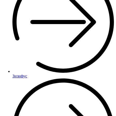
Зизифус