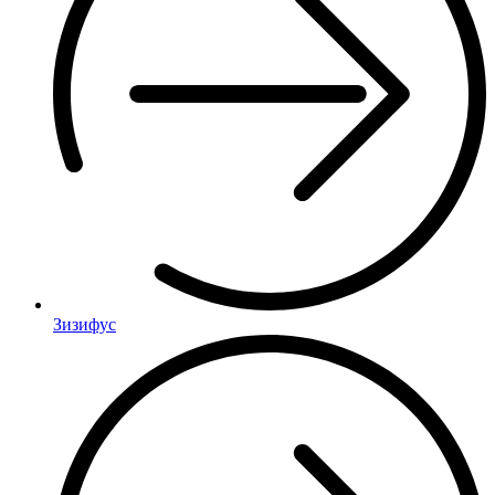
Зизифус