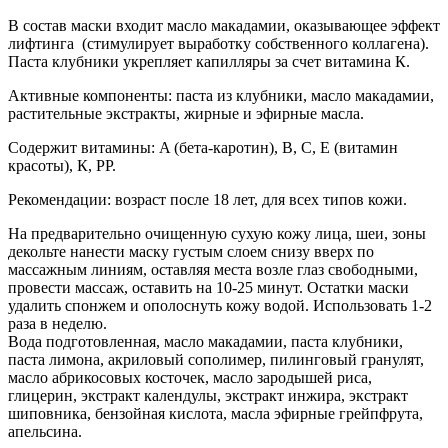
В состав маски входит масло макадамии, оказывающее эффект
лифтинга (стимулирует выработку собственного коллагена).
Паста клубники укрепляет капилляры за счет витамина К.
Активные компоненты: паста из клубники, масло макадамии,
растительные экстракты, жирные и эфирные масла.
Содержит витамины: A (бета-каротин), B, C, E (витамин
красоты), К, PP.
Рекомендации: возраст после 18 лет, для всех типов кожи.
На предварительно очищенную сухую кожу лица, шеи, зоны
декольте нанести маску густым слоем снизу вверх по
массажным линиям, оставляя места возле глаз свободными,
провести массаж, оставить на 10-25 минут. Остатки маски
удалить спонжем и ополоснуть кожу водой. Использовать 1-2
раза в неделю.
Вода подготовленная, масло макадамии, паста клубники,
паста лимона, акриловый сополимер, пилинговый гранулят,
масло абрикосовых косточек, масло зародышей риса,
глицерин, экстракт календулы, экстракт инжира, экстракт
шиповника, бензойная кислота, масла эфирные грейпфрута,
апельсина.