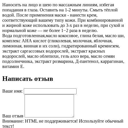
Наносить на лицо и шею по массажным линиям, избегая
попадания в глаза. Оставить на 1-2 минуты. Смыть тёплой
водой. После применения маски - нанести крем,
соответствующий вашему типу кожи. При комбинированной
и жирной коже использовать до 3-х раз в неделю, при сухой и
нормальной коже — не более 1−2 раза в неделю.
Вода подготовленная,масло кокосовое, глина белая, масло ши,
комплекс АНА кислот (гликолевая, молочная, яблочная,
лимонная, винная и их соли), гидратированный кремнезем,
экстракт саргассовых водорослей, экстракт красных
водорослей, масло облепихи, гель алоэ вера, масло семян
подсолнечника, экстракт розмарина, Д-пантенол, каррагинан,
витамин Е.
Написать отзыв
Ваше имя:
Ваш отзыв
Внимание:
HTML не поддерживается! Используйте обычный
текст!