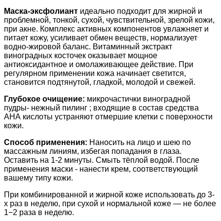
Маска-эксфолиант
идеально подходит для жирной и
проблемной, тонкой, сухой, чувствительной, зрелой кожи,
при акне. Комплекс активных компонентов увлажняет и
питает кожу, усиливает обмен веществ, нормализует
водно-жировой баланс. Витаминный экстракт
виноградных косточек оказывает мощное
антиоксидантное и омолаживающее действие. При
регулярном применении кожа начинает светится,
становится подтянутой, гладкой, молодой и свежей.
Глубокое очищение:
микрочастички виноградной
пудры- нежный пилинг ; входящие в состав средства
АНА кислоты устраняют отмершие клетки с поверхности
кожи.
Способ применения:
Наносить на лицо и шею по
массажным линиям, избегая попадания в глаза.
Оставить на 1-2 минуты. Смыть тёплой водой. После
применения маски - нанести крем, соответствующий
вашему типу кожи.
При комбинированной и жирной коже использовать до 3-
х раз в неделю, при сухой и нормальной коже — не более
1−2 раза в неделю.