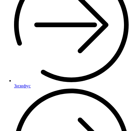
Зизифус