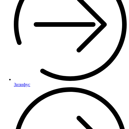
Зизифус