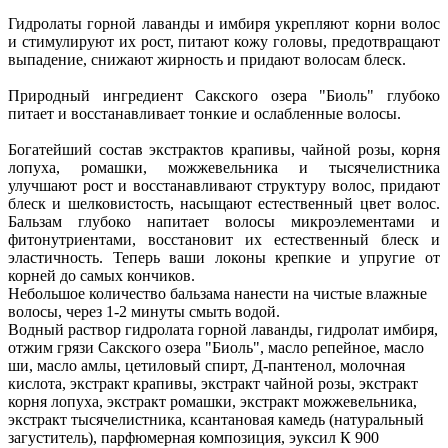
Гидролаты горной лаванды и имбиря укрепляют корни волос
и стимулируют их рост, питают кожу головы, предотвращают
выпадение, снижают жирность и придают волосам блеск.
Природный ингредиент Сакского озера "Биоль" глубоко
питает и восстанавливает тонкие и ослабленные волосы.
Богатейший состав экстрактов крапивы, чайной розы, корня
лопуха, ромашки, можжевельника и тысячелистника
улучшают рост и восстанавливают структуру волос, придают
блеск и шелковистость, насыщают естественный цвет волос.
Бальзам глубоко напитает волосы микроэлементами и
фитонутриентами, восстановит их естественный блеск и
эластичность. Теперь ваши локоны крепкие и упругие от
корней до самых кончиков.
Небольшое количество бальзама нанести на чистые влажные
волосы, через 1-2 минуты смыть водой.
Водный раствор гидролата горной лаванды, гидролат имбиря,
отжим грязи Сакского озера "Биоль", масло репейное, масло
ши, масло амлы, цетиловый спирт, Д-пантенол, молочная
кислота, экстракт крапивы, экстракт чайной розы, экстракт
корня лопуха, экстракт ромашки, экстракт можжевельника,
экстракт тысячелистника, ксантановая камедь (натуральный
загуститель), парфюмерная композиция, эуксил К 900