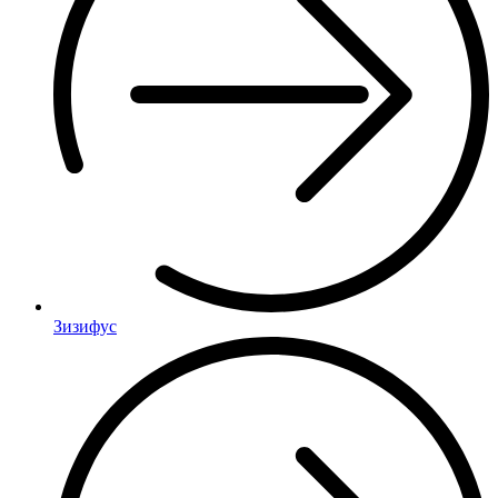
Зизифус