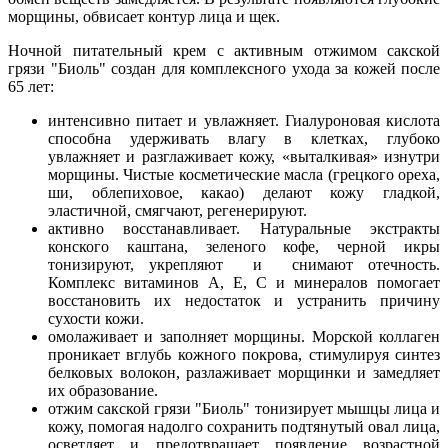
морщины, обвисает контур лица и щек.
Ночной питательный крем с активным отжимом сакской
грязи "Биоль" создан для комплексного ухода за кожей после
65 лет:
интенсивно питает и увлажняет. Гиалуроновая кислота
способна удерживать влагу в клетках, глубоко
увлажняет и разглаживает кожу, «выталкивая» изнутри
морщины. Чистые косметические масла (грецкого ореха,
ши, облепиховое, какао) делают кожу гладкой,
эластичной, смягчают, регенерируют.
активно восстанавливает. Натуральные экстракты
конского каштана, зеленого кофе, черной икры
тонизируют, укрепляют и снимают отечность.
Комплекс витаминов А, Е, С и минералов помогает
восстановить их недостаток и устранить причину
сухости кожи.
омолаживает и заполняет морщины. Морской коллаген
проникает вглубь кожного покрова, стимулируя синтез
белковых волокон, разлаживает морщинки и замедляет
их образование.
отжим сакской грязи "Биоль" тонизирует мышцы лица и
кожу, помогая надолго сохранить подтянутый овал лица,
осветляет и предотвращает появление возрастной