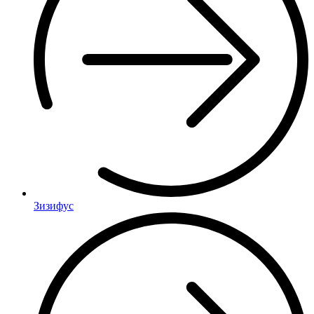
Зизифус