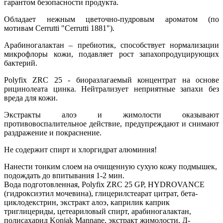
гарантом безопасности продукта.
Обладает нежным цветочно-пудровым ароматом (по
мотивам Cerrutti "Cerrutti 1881").
Арабиногалактан
– пребиотик, способствует нормализации
микрофлоры кожи, подавляет рост запахопродуцирующих
бактерий.
Polyfix ZRC 25
- биоразлагаемый концентрат на основе
рицинолеата цинка. Нейтрализует неприятные запахи без
вреда для кожи.
Экстракты алоэ и жимолости
оказывают
противовоспалительное действие, предупреждают и снимают
раздражение и покраснение.
Не содержит спирт и хлоргидрат алюминия!
Нанести тонким слоем на очищенную сухую кожу подмышек,
подождать до впитывания 1-2 мин.
Вода подготовленная, Polyfix ZRC 25 GP, HYDROVANCE
(гидроксиэтил мочевина), глицерилстеарат цитрат, бета-
циклодекстрин, экстракт алоэ, каприлик каприк
триглицериды, цетеариловый спирт, арабиногалактан,
полисахарид Konjak Mannane, экстракт жимолости, Д-