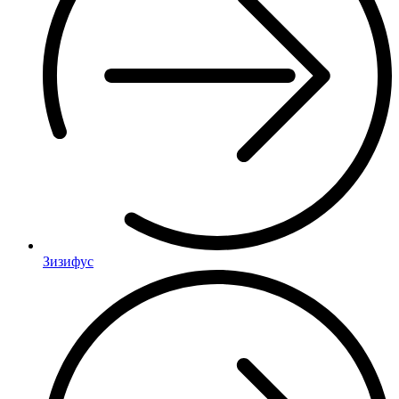
Зизифус