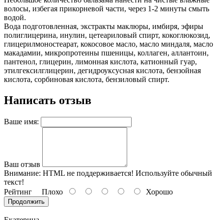
волосы, избегая прикорневой части, через 1-2 минуты смыть
водой.
Вода подготовленная, экстракты маклюры, имбиря, эфиры
полиглицерина, инулин, цетеариловый спирт, кокоглюкозид,
глицерилмоностеарат, кокосовое масло, масло миндаля, масло
макадамии, микропротеины пшеницы, коллаген, аллантоин,
пантенол, глицерин, лимонная кислота, катионный гуар,
этилгексилглицерин, дегидроуксусная кислота, бензойная
кислота, сорбиновая кислота, бензиловый спирт.
Написать отзыв
Ваше имя:
Ваш отзыв
Внимание:
HTML не поддерживается! Используйте обычный
текст!
Рейтинг
Плохо
Хорошо
Продолжить
Екатерина