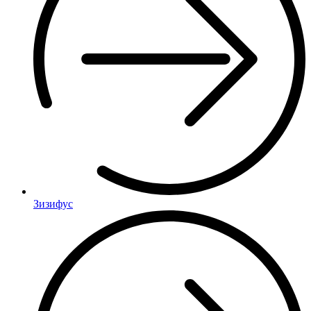
Зизифус