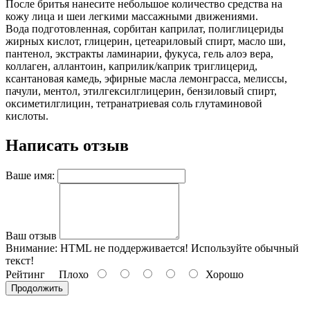
После бритья нанесите небольшое количество средства на
кожу лица и шеи легкими массажными движениями.
Вода подготовленная, сорбитан каприлат, полиглицериды
жирных кислот, глицерин, цетеариловый спирт, масло ши,
пантенол, экстракты ламинарии, фукуса, гель алоэ вера,
коллаген, аллантоин, каприлик/каприк триглицерид,
ксантановая камедь, эфирные масла лемонграсса, мелиссы,
пачули, ментол, этилгексилглицерин, бензиловый спирт,
оксиметилглицин, тетранатриевая соль глутаминовой
кислоты.
Написать отзыв
Ваше имя:
Ваш отзыв
Внимание:
HTML не поддерживается! Используйте обычный
текст!
Рейтинг
Плохо
Хорошо
Продолжить