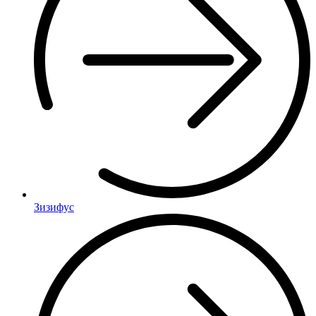
Зизифус