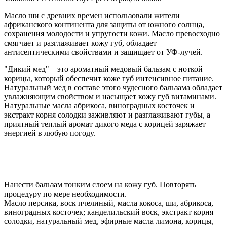
Масло ши с древних времен использовали жители
африканского континента для защиты от южного солнца,
сохранения молодости и упругости кожи. Масло превосходно
смягчает и разглаживает кожу губ, обладает
антисептическими свойствами и защищает от УФ-лучей.
"Дикий мед" – это ароматный медовый бальзам с ноткой
корицы, который обеспечит коже губ интенсивное питание.
Натуральный мед в составе этого чудесного бальзама обладает
увлажняющим свойством и насыщает кожу губ витаминами.
Натуральные масла абрикоса, виноградных косточек и
экстракт корня солодки заживляют и разглаживают губы, а
приятный теплый аромат дикого меда с корицей заряжает
энергией в любую погоду.
Нанести бальзам тонким слоем на кожу губ. Повторять
процедуру по мере необходимости.
Масло персика, воск пчелиный, масла кокоса, ши, абрикоса,
виноградных косточек; канделильский воск, экстракт корня
солодки, натуральный мед, эфирные масла лимона, корицы,