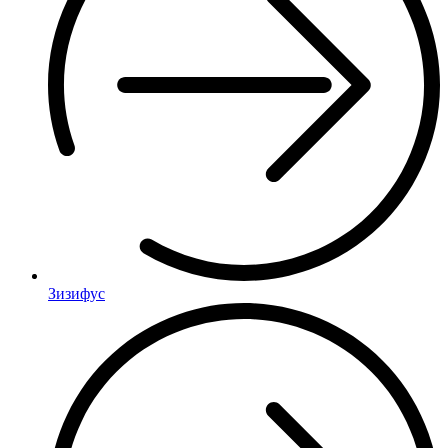
Зизифус