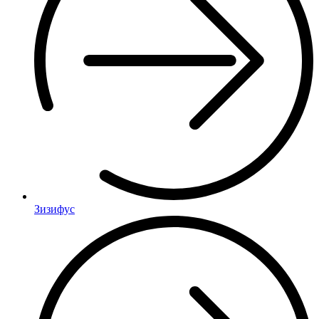
Зизифус