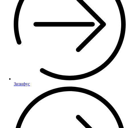
Зизифус