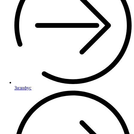
Зизифус