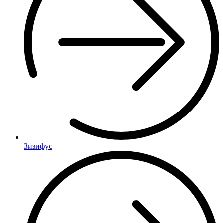
Зизифус