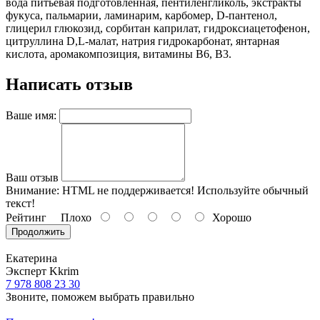
вода питьевая подготовленная, пентиленгликоль, экстракты
фукуса, пальмарии, ламинарим, карбомер, D-пантенол,
глицерил глюкозид, сорбитан каприлат, гидроксиацетофенон,
цитруллина D,L-малат, натрия гидрокарбонат, янтарная
кислота, аромакомпозиция, витамины В6, В3.
Написать отзыв
Ваше имя:
Ваш отзыв
Внимание:
HTML не поддерживается! Используйте обычный
текст!
Рейтинг
Плохо
Хорошо
Продолжить
Екатерина
Эксперт Kkrim
7 978 808 23 30
Звоните, поможем выбрать правильно