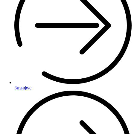
Зизифус