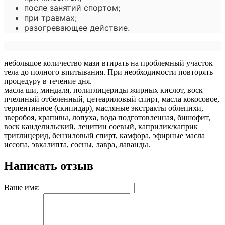
после занятий спортом;
при травмах;
разогревающее действие.
небольшое количество мази втирать на проблемный участок
тела до полного впитывания. При необходимости повторять
процедуру в течение дня.
масла ши, миндаля, полиглицериды жирных кислот, воск
пчелиный отбеленный, цетеариловый спирт, масла кокосовое,
терпентинное (скипидар), масляные экстракты облепихи,
зверобоя, крапивы, лопуха, вода подготовленная, бишофит,
воск канделильский, лецитин соевый, каприлик/каприк
триглицерид, бензиловый спирт, камфора, эфирные масла
иссопа, эвкалипта, сосны, лавра, лаванды.
Написать отзыв
Ваше имя: