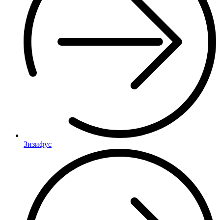
Зизифус