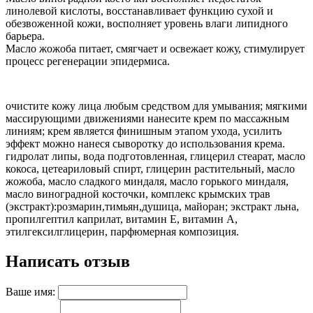
линолевой кислоты, восстанавливает функцию сухой и
обезвоженной кожи, восполняет уровень влаги липидного
барьера.
Масло жожоба питает, смягчает и освежает кожу, стимулирует
процесс регенерации эпидермиса.
очистите кожу лица любым средством для умывания; мягкими
массирующими движениями нанесите крем по массажным
линиям; крем является финишным этапом ухода, усилить
эффект можно нанеся сыворотку до использования крема.
гидролат липы, вода подготовленная, глицерил стеарат, масло
кокоса, цетеариловый спирт, глицерин растительный, масло
жожоба, масло сладкого миндаля, масло горького миндаля,
масло виноградной косточки, комплекс крымских трав
(экстракт):розмарин,тимьян,душица, майоран; экстракт льна,
пропилгептил каприлат, витамин Е, витамин А,
этилгексилглицерин, парфюмерная композиция.
Написать отзыв
Ваше имя: