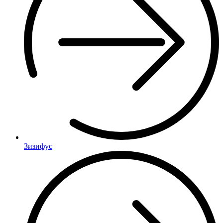
Зизифус