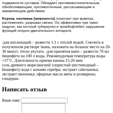
подвижности суставов. Обладает противовоспалительным,
обезболивающим, противоотечным, рассасывающим и
заживляющим действием.
Корень окопника (живокоста)
помогает при вывихах,
растяжениях, разрывах связок. Он эффективен при таких
недугах, как костный туберкулез и тромбофлебит, нарушение
функций опорно-двигательного аппарата.
-для аппликаций – развести 1:1 с теплой водой. Смочить в
полученном растворе ткань, наложить на больное место на 20-
30 минут, тепло укутать. -для принятия ванн – развести 70 мл
бишофита на 100 л воды. Рекомендуемая температура воды
+37˚С. Длительность приема ванны-15-20 мин
соль древнего моря (магний хлористый шестиводный –
Бишофит); вода с ионами серебра; экстракт сабельника;
экстракт окопника; эфирные масла мяты и розмарина;
глицерин.
Написать отзыв
Ваше имя: