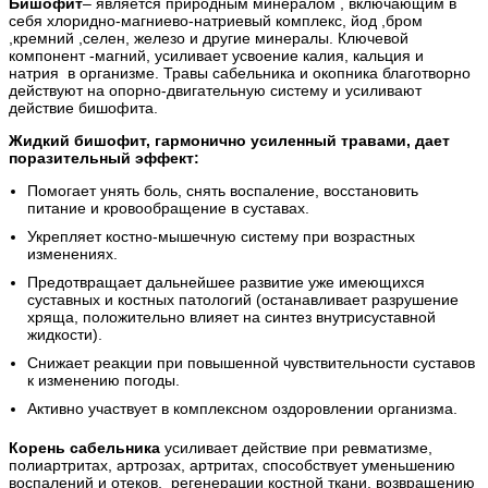
Бишофит
– является природным минералом , включающим в
себя хлоридно-магниево-натриевый комплекс, йод ,бром
,кремний ,селен, железо и другие минералы. Ключевой
компонент -магний, усиливает усвоение калия, кальция и
натрия в организме. Травы сабельника и окопника благотворно
действуют на опорно-двигательную систему и усиливают
действие бишофита.
Жидкий бишофит, гармонично усиленный травами, дает
поразительный эффект:
Помогает унять боль, снять воспаление, восстановить
питание и кровообращение в суставах.
Укрепляет костно-мышечную систему при возрастных
изменениях.
Предотвращает дальнейшее развитие уже имеющихся
суставных и костных патологий (останавливает разрушение
хряща, положительно влияет на синтез внутрисуставной
жидкости).
Снижает реакции при повышенной чувствительности суставов
к изменению погоды.
Активно участвует в комплексном оздоровлении организма.
Корень сабельника
усиливает действие при ревматизме,
полиартритах, артрозах, артритах, способствует уменьшению
воспалений и отеков, регенерации костной ткани, возвращению