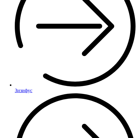
Зизифус