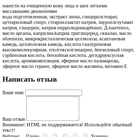
нанести на очищенную кожу лица и шеи легкими
массажными движениями
вода подготовленная, экстракт липы, глицерилстеарат,
цетеариловый спирт, стеароиллактат натрия, лауроилглутамат
натрия, глицерин, натрия пирролидонкарбонат, Д-пантенол,
масло арганы, каприлик/каприк триглицерид, сквалан, масло
облепихи, микрокристаллическая целлюлоза, ксантановая
камедь, целлюлозная камедь, кислота гиалуроновая
высокомолекулярная, этилгексилглицерин, бензиловый спирт,
сорбиновая кислота, бензойная кислота, дегидроуксусная
кислота, аромакомпозиция, эфирное масло пальмарозы,
эфирное масло герани, эфирное масло жасмина, витамин Е
Написать отзыв
Ваше имя:
Ваш отзыв
Внимание:
HTML не поддерживается! Используйте обычный
текст!
Рейтинг
Плохо
Хорошо