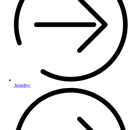
Зизифус