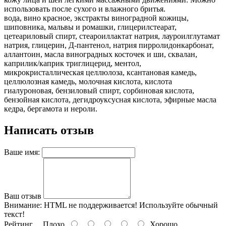
использовать после сухого и влажного бритья.
вода, вино красное, экстракты виноградной кожицы,
шиповника, мальвы и ромашки, глицерилстеарат,
цетеариловый спирт, стеароиллактат натрия, лауроилглутамат
натрия, глицерин, Д-пантенол, натрия пирролидонкарбонат,
аллантоин, масла виноградных косточек и ши, сквалан,
каприлик/каприк триглицерид, ментол,
микрокристаллическая целлюлоза, ксантановая камедь,
целлюлозная камедь, молочная кислота, кислота
гиалуроновая, бензиловый спирт, сорбиновая кислота,
бензойная кислота, дегидроуксусная кислота, эфирные масла
кедра, бергамота и нероли.
Написать отзыв
Ваше имя:
Ваш отзыв
Внимание:
HTML не поддерживается! Используйте обычный
текст!
Рейтинг
Плохо
Хорошо