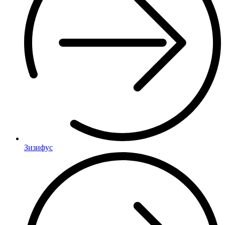
Зизифус