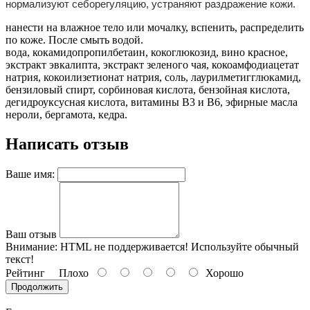
нормализуют себорегуляцию, устраняют раздражение кожи.
нанести на влажное тело или мочалку, вспенить, распределить
по коже. После смыть водой.
вода, кокамидопропилбетаин, кокоглюкозид, вино красное,
экстракт эвкалипта, экстракт зеленого чая, кокоамфодиацетат
натрия, кокоилизетионат натрия, соль, лаурилметигглюкамид,
бензиловый спирт, сорбиновая кислота, бензойная кислота,
дегидроуксусная кислота, витамины В3 и В6, эфирные масла
нероли, бергамота, кедра.
Написать отзыв
Ваше имя:
Ваш отзыв
Внимание:
HTML не поддерживается! Используйте обычный
текст!
Рейтинг
Плохо
Хорошо
Продолжить