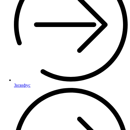
Зизифус