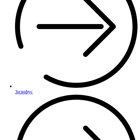
Зизифус