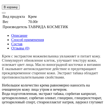
В корзину
Вид продукта
Крем
Вес
70.00г
Производитель
ТАВРИДА КОСМЕТИК
Описание
Способ применения
Состав
Отзывы (0)
Крем с экстрактом можжевельника увлажняет и питает кожу.
Стимулирует обновление клеток, улучшает текстуру кожи,
освежает цвет лица. Масло виноградной косточки и витамин
Е оказывают антиоксидантное действие и предотвращают
преждевременное старение кожи. Экстракт табака обладает
противовоспалительными свойствами.
Небольшое количество крема равномерно наносить на
очищенную кожу лица утром и вечером.
Вода подготовленная, экстракт табака, сорбитан каприлат,
цетеарилоливат, сорбитан оливат, глицерин, глицерилстеарат,
цетеариловый спирт, стеароиллактат натрия, лауроил глутамат