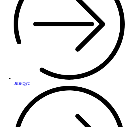
Зизифус