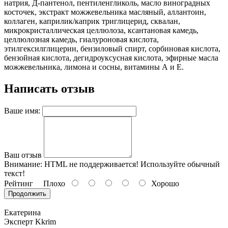
натрия, Д-пантенол, пентиленгликоль, масло виноградных
косточек, экстракт можжевельника масляный, аллантоин,
коллаген, каприлик/каприк триглицерид, сквалан,
микрокристаллическая целлюлоза, ксантановая камедь,
целлюлозная камедь, гиалуроновая кислота,
этилгексилглицерин, бензиловый спирт, сорбиновая кислота,
бензойная кислота, дегидроуксусная кислота, эфирные масла
можжевельника, лимона и сосны, витамины А и Е.
Написать отзыв
Ваше имя:
Ваш отзыв
Внимание:
HTML не поддерживается! Используйте обычный
текст!
Рейтинг
Плохо
Хорошо
Продолжить
Екатерина
Эксперт Kkrim