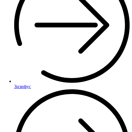
Зизифус