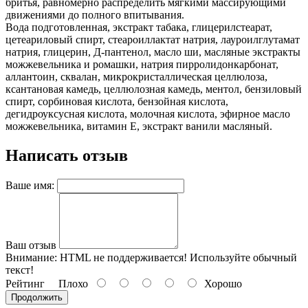
бритья, равномерно распределить мягкими массирующими
движениями до полного впитывания.
Вода подготовленная, экстракт табака, глицерилстеарат,
цетеариловый спирт, стеароиллактат натрия, лауроилглутамат
натрия, глицерин, Д-пантенол, масло ши, масляные экстракты
можжевельника и ромашки, натрия пирролидонкарбонат,
аллантоин, сквалан, микрокристаллическая целлюлоза,
ксантановая камедь, целлюлозная камедь, ментол, бензиловый
спирт, сорбиновая кислота, бензойная кислота,
дегидроуксусная кислота, молочная кислота, эфирное масло
можжевельника, витамин Е, экстракт ванили масляный.
Написать отзыв
Ваше имя:
Ваш отзыв
Внимание:
HTML не поддерживается! Используйте обычный
текст!
Рейтинг
Плохо
Хорошо
Продолжить