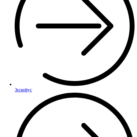
Зизифус