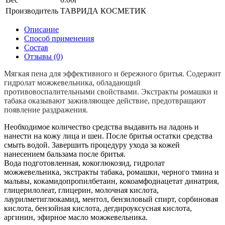
Производитель
ТАВРИДА КОСМЕТИК
Описание
Способ применения
Состав
Отзывы (0)
Мягкая пена для эффективного и бережного бритья. Содержит
гидролат можжевельника, обладающий
противовоспалительными свойствами. Экстракты ромашки и
табака оказывают заживляющее действие, предотвращают
появление раздражения.
Необходимое количество средства выдавить на ладонь и
нанести на кожу лица и шеи. После бритья остатки средства
смыть водой. Завершить процедуру ухода за кожей
нанесением бальзама после бритья.
Вода подготовленная, кокоглюкозид, гидролат
можжевельника, экстракты табака, ромашки, черного тмина и
мальвы, кокамидопропилбетаин, кокоамфодиацетат динатрия,
глицерилолеат, глицерин, молочная кислота,
лаурилметиглюкамид, ментол, бензиловый спирт, сорбиновая
кислота, бензойная кислота, дегдироуксусная кислота,
аргинин, эфирное масло можжевельника.