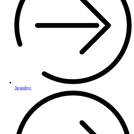
Зизифус