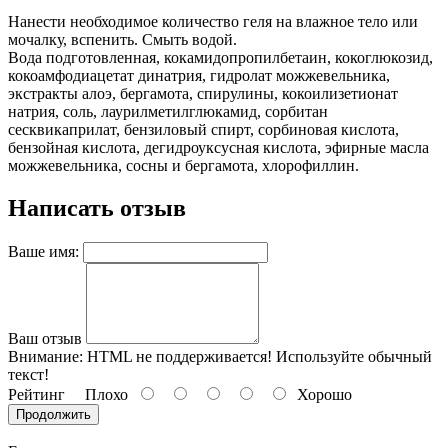
Нанести необходимое количество геля на влажное тело или
мочалку, вспенить. Смыть водой.
Вода подготовленная, кокамидопропилбетаин, кокоглюкозид,
кокоамфодиацетат динатрия, гидролат можжевельника,
экстракты алоэ, бергамота, спирулины, кокоилизетионат
натрия, соль, лаурилметилглюкамид, сорбитан
сесквикаприлат, бензиловый спирт, сорбиновая кислота,
бензойная кислота, дегидроуксусная кислота, эфирные масла
можжевельника, сосны и бергамота, хлорофиллин.
Написать отзыв
Ваше имя:
Ваш отзыв
Внимание:
HTML не поддерживается! Используйте обычный
текст!
Рейтинг
Плохо
Хорошо
Продолжить