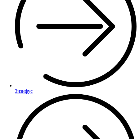
Зизифус