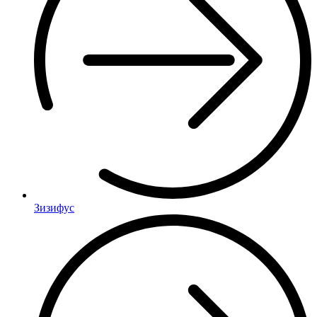
Зизифус