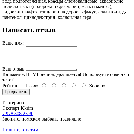
вода подготовленная, квасцы алюмокалиевые, аквабиолис,
полиэкстракт (подорожник,розмарин, мать и мачеха),
гидролат шалфея, глицерин, водоросль фукус, аллантоин, д-
пантенол, циклодекстрин, коллоидная сера.
Написать отзыв
Ваше имя:
Ваш отзыв
Внимание:
HTML не поддерживается! Используйте обычный
текст!
Рейтинг
Плохо
Хорошо
Продолжить
Екатерина
Эксперт Kkrim
7 978 808 23 30
Звоните, поможем выбрать правильно
Пишите, ответим!