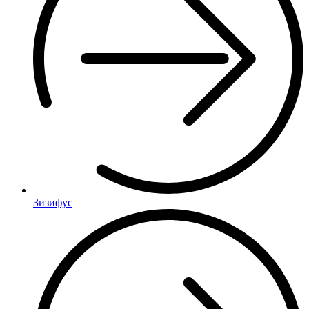
Зизифус