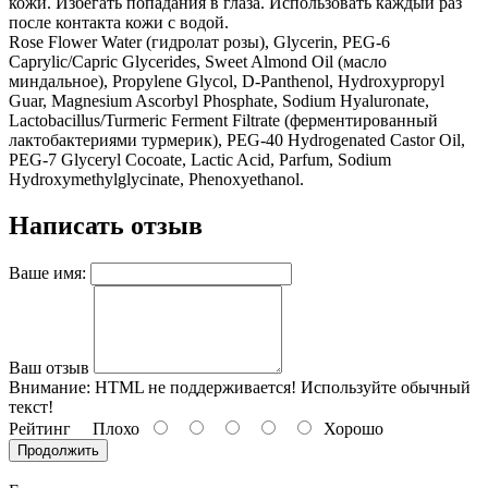
кожи. Избегать попадания в глаза. Использовать каждый раз
после контакта кожи с водой.
Rose Flower Water (гидролат розы), Glycerin, PEG-6
Caprylic/Capric Glycerides, Sweet Almond Oil (масло
миндальное), Propylene Glycol, D-Panthenol, Hydroxypropyl
Guar, Magnesium Ascorbyl Phosphate, Sodium Hyaluronate,
Lactobacillus/Turmeric Ferment Filtrate (ферментированный
лактобактериями турмерик), PEG-40 Hydrogenated Castor Oil,
PEG-7 Glyceryl Cocoate, Lactic Acid, Parfum, Sodium
Hydroxymethylglycinate, Phenoxyethanol.
Написать отзыв
Ваше имя:
Ваш отзыв
Внимание:
HTML не поддерживается! Используйте обычный
текст!
Рейтинг
Плохо
Хорошо
Продолжить