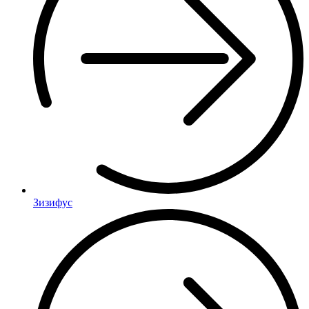
Зизифус