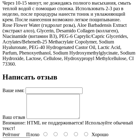
Через 10-15 минут, не дожидаясь полного высыхания, смыть
теплой водой с помощью спонжа. Использовать 2-3 раз в
неделю, после процедуры нанести тоник и увлажняющий
крем. После нанесения возможно легкое пощипывание.
Rose Flower Water (гидролат розы), Aloe Barbadensis Extract
(экстракт алоэ), Glycerin, Desamido Collagen (коллаген),
Niacinamide (витамин В3), PEG-6 Caprylic/Capric Glycerides,
Acrylates/Beheneth-25 Methacrylate Copolymer, Sodium
Hyaluronate, PEG-40 Hydrogenated Castor Oil, Lactic Acid,
Parfum, Phenoxyethanol, Sodium Hydroxymethylglycinate, Sodium
Hydroxide, Lactose, Cellulose, Hydroxypropyl Methylcellulose, CI
73360.
Написать отзыв
Ваше имя:
Ваш отзыв
Внимание:
HTML не поддерживается! Используйте обычный
текст!
Рейтинг
Плохо
Хорошо