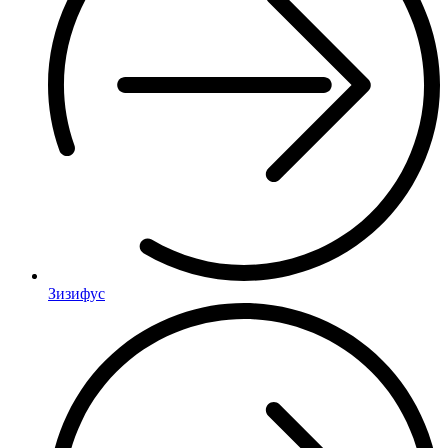
Зизифус