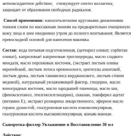
антиоксидантное действие; стимулирует синтез коллагена;
защищает от образования свободных радикалов.
Способ применения:
наноситьлегкими круговыми движениями
тонким слоем по массажным линиям на предварительно очищенную
кожу лица и шеи ежедневно утром до полного впитывания. Является
превосходной основой для нанесения макияжа.
Состав:
вода питьевая подготовленная, (цетеарил оливат, сорбитан
оливат), каприловые\ каприновые триглицериды, масло сладкого
миндаля, масло персиковых косточек, (экстракт листьев оливы
европейской, листьев лотоса орехоносного, центеллы азиатской,
листьев дрока, листьев гамамелиса вирджинского, листьев стевии
медовой), натуральный увлажняющий фактор, глицерин, масло
виноградных косточек, масло зародышей пшеницы, масло ши,
(феноксиэтанол, этилгексилглицерин), сквалан, токоферил ацетат
(витамин Е), экстракт розмарина лекарственного, эфирное масло
герани душистой, гиалуроновая кислота изкомолекулярная,
гиалуроновая кислота высокомолекулярная, коньяк-маннан.
Сыворотка-филлер Увлажнение и Восстановление 30 мл
Действие: