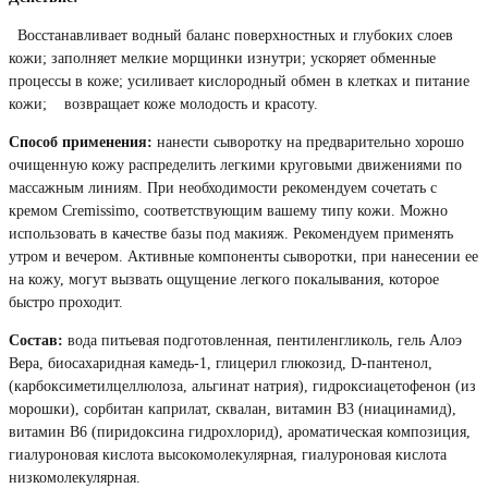
Восстанавливает водный баланс поверхностных и глубоких слоев
кожи; заполняет мелкие морщинки изнутри; ускоряет обменные
процессы в коже; усиливает кислородный обмен в клетках и питание
кожи; возвращает коже молодость и красоту.
Способ применения:
нанести сыворотку на предварительно хорошо
очищенную кожу распределить легкими круговыми движениями по
массажным линиям. При необходимости рекомендуем сочетать с
кремом Cremissimo, соответствующим вашему типу кожи. Можно
использовать в качестве базы под макияж. Рекомендуем применять
утром и вечером. Активные компоненты сыворотки, при нанесении ее
на кожу, могут вызвать ощущение легкого покалывания, которое
быстро проходит.
Состав:
вода питьевая подготовленная, пентиленгликоль, гель Алоэ
Вера, биосахаридная камедь-1, глицерил глюкозид, D-пантенол,
(карбоксиметилцеллюлоза, альгинат натрия), гидроксиацетофенон (из
морошки), сорбитан каприлат, сквалан, витамин В3 (ниацинамид),
витамин В6 (пиридоксина гидрохлорид), ароматическая композиция,
гиалуроновая кислота высокомолекулярная, гиалуроновая кислота
низкомолекулярная.