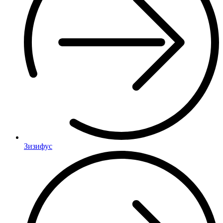
Зизифус