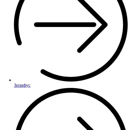
Зизифус