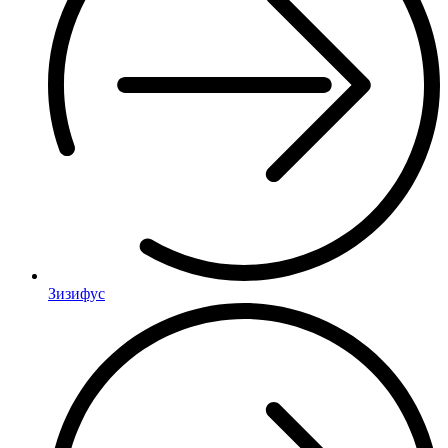
Зизифус