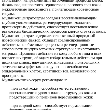
свойствами, направленными на обменные процессы клеток
базального, шиповатого, зернистого и рогового слоя кожи,
межклеточные пространства, прилегающие кровеносные
сосуды.
Мультиконцентрат-серум обладает восстанавливающим,
глубоко увлажняющим, регенерирующим, коллагено-
протекторным действием, способствует восстановлению
равновесия биохимических процессов клеток структур кожи.
Мультиконцентрат содержит естественный природный
изотонический фактор, обладает сбалансированным
действием на обменные процессы и регенерационные
способности внутриклеточных структур и внеклеточного
матрикса. Проявляет действие на кожу любого типа и всех
возрастных групп, обладает избирательным действием при
индивидуальных нарушениях эпидермиса, приводящих к
эстетическим дефектам и нарушению метаболизма
эпидермальных клеток, кератиноцитов, межклеточного
пространства.
Мультикомплекс-серум рекомендован:
- при сухой коже – способствует естественному
восстановлению уровня влаги в структурах кожи и
предотвращению признаков пересушенной кожи;
- при жирной коже – способствует нормализации
функций сальных желёз;