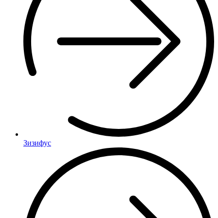
Зизифус