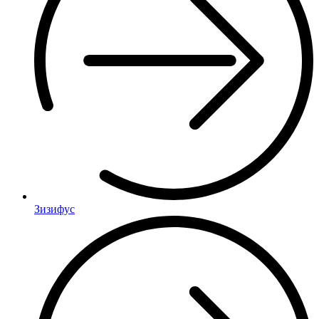
Зизифус