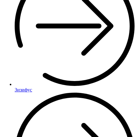
Зизифус